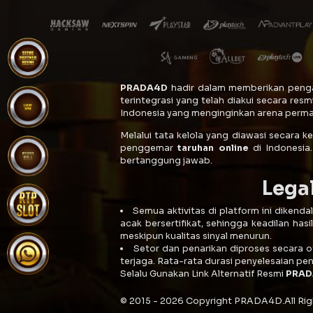
PRADA4D
hadir dalam memberikan pengal
terintegrasi yang telah diakui secara re
Indonesia yang menginginkan arena permai
Melalui tata kelola yang diawasi secara 
penggemar
taruhan online
di Indonesia
bertanggung jawab.
Lega
Semua aktivitas di platform ini dikend
acak bersertifikat, sehingga keadilan has
meskipun kualitas sinyal menurun.
Setor dan penarikan diproses secara oto
terjaga. Rata-rata durasi penyelesaian pena
Selalu Gunakan Link Alternatif Resmi
PRAD
© 2015 - 2026 Copyright PRADA4D.
All Ri