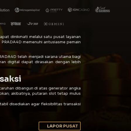
pat dinikmati melalui satu pusat layanan
odern, PRADA4D memenuhi antusiasme pemain
, PRADA4D telah menjadi sarana utama bagi
an digital dapat dirasakan dengan lebih
saksi
n taruhan dibangun di atas generator angka
apkan; akibatnya, putaran slot tetap mulus
bil disediakan agar fleksibilitas transaksi
LAPOR PUSAT