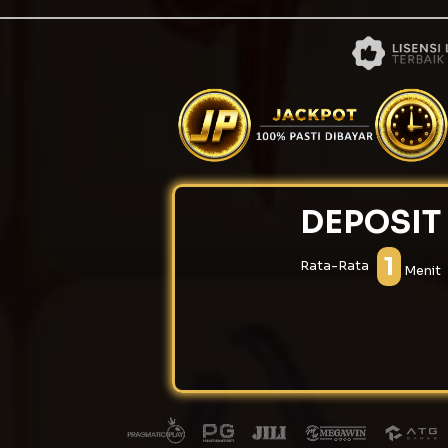
DEPOSIT
1
Rata-Rata
Menit